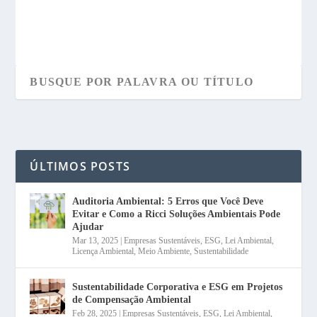
ÚLTIMOS POSTS
Auditoria Ambiental: 5 Erros que Você Deve
Evitar e Como a Ricci Soluções Ambientais Pode
Ajudar
Mar 13, 2025
|
Empresas Sustentáveis
,
ESG
,
Lei Ambiental
,
Licença Ambiental
,
Meio Ambiente
,
Sustentabilidade
Sustentabilidade Corporativa e ESG em Projetos
de Compensação Ambiental
Feb 28, 2025
|
Empresas Sustentáveis
,
ESG
,
Lei Ambiental
,